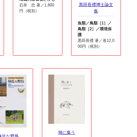
黒田長禮博士論文
石井 忠 著／1,800
円（税別）
集
魚類／鳥類［1］／
鳥類［2］／環境保
護
黒田長禮 著／各12,0
00円（税別）
塒に集う
身近な野鳥