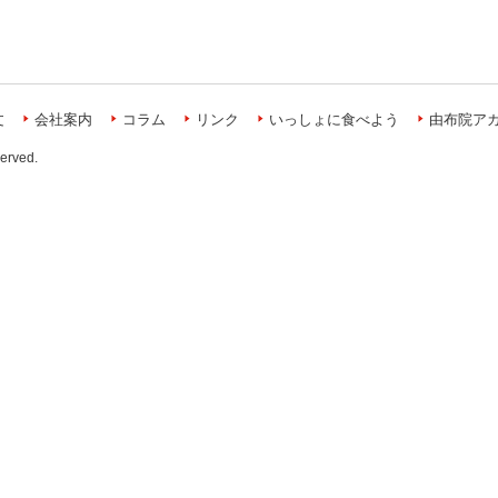
文
会社案内
コラム
リンク
いっしょに食べよう
由布院ア
served.