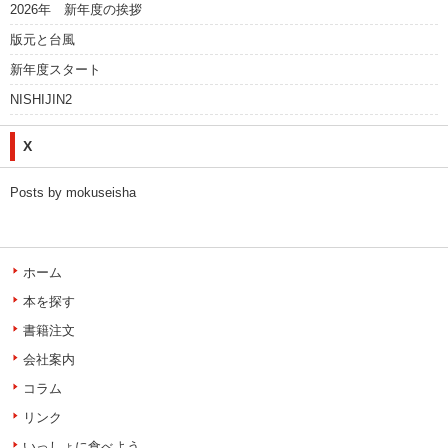
2026年 新年度の挨拶
版元と台風
新年度スタート
NISHIJIN2
X
Posts by mokuseisha
ホーム
本を探す
書籍注文
会社案内
コラム
リンク
いっしょに食べよう