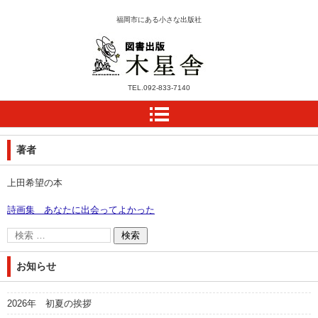
福岡市にある小さな出版社
木星舎ホームページ
TEL.
092-833-7140
著者
上田希望の本
詩画集 あなたに出会ってよかった
お知らせ
2026年 初夏の挨拶