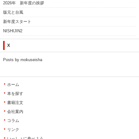
2026年 新年度の挨拶
版元と台風
新年度スタート
NISHIJIN2
X
Posts by mokuseisha
ホーム
本を探す
書籍注文
会社案内
コラム
リンク
いっしょに食べよう