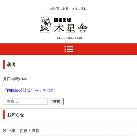
福岡市にある小さな出版社
木星舎ホームページ
TEL.
092-833-7140
著者
井口雄哉の本
「国民経済計算年報」を読む
お知らせ
2026年 初夏の挨拶