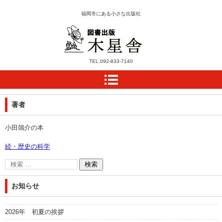
福岡市にある小さな出版社
木星舎ホームページ
TEL.
092-833-7140
著者
小田鴿介の本
続・歴史の科学
お知らせ
2026年 初夏の挨拶