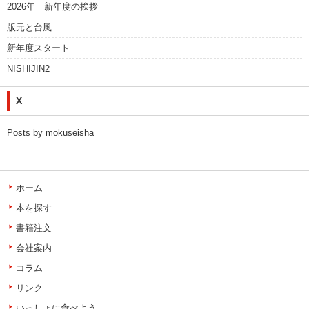
2026年 新年度の挨拶
版元と台風
新年度スタート
NISHIJIN2
X
Posts by mokuseisha
ホーム
本を探す
書籍注文
会社案内
コラム
リンク
いっしょに食べよう