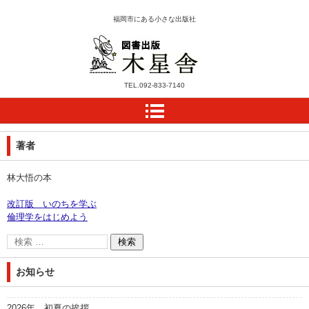
福岡市にある小さな出版社
木星舎ホームページ
TEL.
092-833-7140
著者
林大悟の本
改訂版 いのちを学ぶ
倫理学をはじめよう
お知らせ
2026年 初夏の挨拶