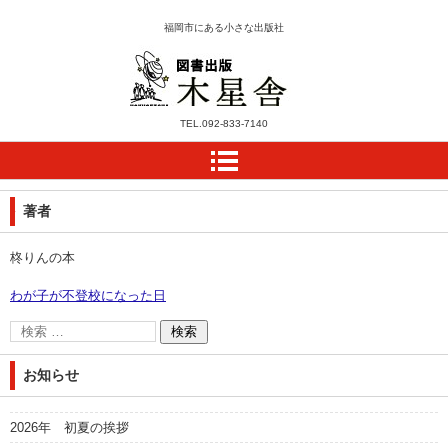
福岡市にある小さな出版社
木星舎ホームページ
TEL.
092-833-7140
著者
柊りんの本
わが子が不登校になった日
お知らせ
2026年 初夏の挨拶