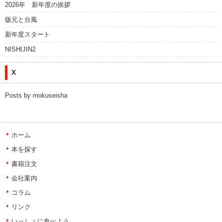
2026年 新年度の挨拶
版元と台風
新年度スタート
NISHIJIN2
X
Posts by mokuseisha
ホーム
本を探す
書籍注文
会社案内
コラム
リンク
いっしょに食べよう