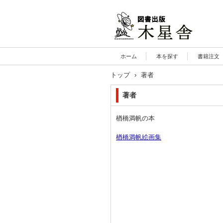
木星舎ホームページ
ホーム
本を探す
書籍注文
トップ
›
著者
著者
楢橋満帆の本
楢橋満帆絵画集