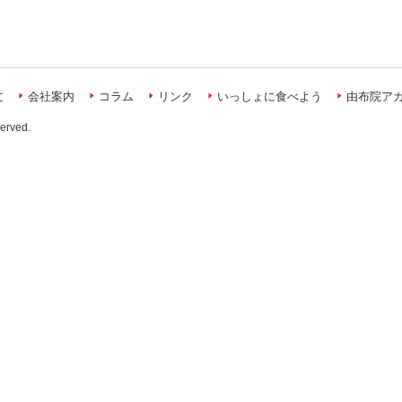
文
会社案内
コラム
リンク
いっしょに食べよう
由布院ア
served.