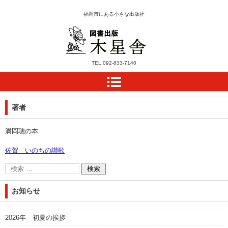
福岡市にある小さな出版社
木星舎ホームページ
TEL.
092-833-7140
著者
満岡聰の本
佐賀 いのちの讃歌
お知らせ
2026年 初夏の挨拶