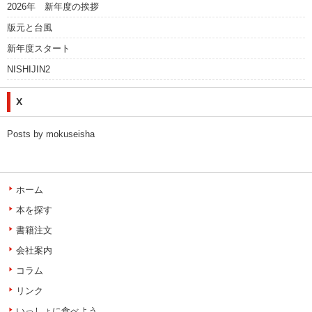
2026年 新年度の挨拶
版元と台風
新年度スタート
NISHIJIN2
X
Posts by mokuseisha
ホーム
本を探す
書籍注文
会社案内
コラム
リンク
いっしょに食べよう