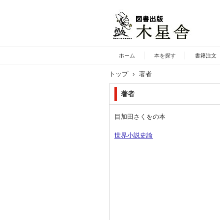
木星舎ホームページ
ホーム
本を探す
書籍注文
トップ
›
著者
著者
目加田さくをの本
世界小説史論