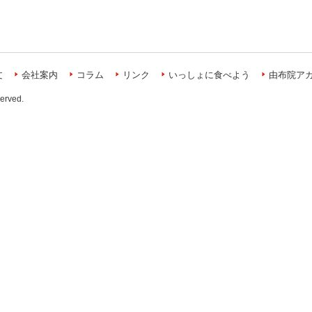
文
会社案内
コラム
リンク
いっしょに食べよう
由布院ア
served.