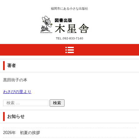
福岡市にある小さな出版社
木星舎ホームページ
TEL.
092-833-7140
著者
黒田街子の本
わさびの里より
お知らせ
2026年 初夏の挨拶