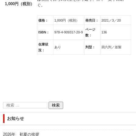
1,000円（税別）
ぐ。
価格：
1,000円（税別）
発売日：
2021／3／20
ページ
ISBN：
978-4-909317-20-9
136
数：
在庫状
あり
判型：
四六判／並製
況：
お知らせ
2026年 初夏の挨拶