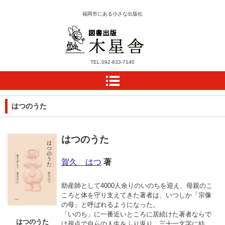
福岡市にある小さな出版社
木星舎ホームページ
TEL.
092-833-7140
はつのうた
はつのうた
賀久 はつ
著
助産師として4000人余りのいのちを迎え、母親のこ
ころと体を守り支えてきた著者は、
いつしか「宗像
の母」と呼ばれるようになった。
「いのち」に一番近いところに居続けた著者ならで
はつのうた
は視点で自らの人生をふり返り、三十一文字に紡