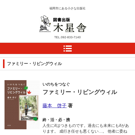
福岡市にある小さな出版社
木星舎ホームページ
TEL.
092-833-7140
ファミリー・リビングウィル
いのちをつなぐ
ファミリー・リビングウィル
藤本 啓子
著
終・活・必・携
人生にifはつきものです。過去にも未来にもifがあ
ります。 成行き任せも悪くない…。 他者に委ね