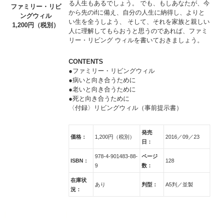
る人生もあるでしょう。 でも、もしあなたが、今
ファミリー・リビ
から先のifに備え、自分の人生に納得し、よりと
ングウィル
い生を全うしよう、 そして、それを家族と親しい
1,200円（税別）
人に理解してもらおうと思うのであれば、ファミ
リー・リビング ウィルを書いておきましょう。
CONTENTS
●ファミリー・リビングウィル
●病いと向き合うために
●老いと向き合うために
●死と向き合うために
〈付録〉リビングウィル（事前提示書）
発売
価格：
1,200円（税別）
2016／09／23
日：
978-4-901483-88-
ページ
ISBN：
128
9
数：
在庫状
あり
判型：
A5判／並製
況：