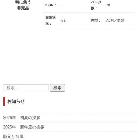
塒に集う
ページ
ISBN：
–
78
非売品
数：
在庫状
判型：
A5判／並製
なし
況：
お知らせ
2026年 初夏の挨拶
2026年 新年度の挨拶
版元と台風