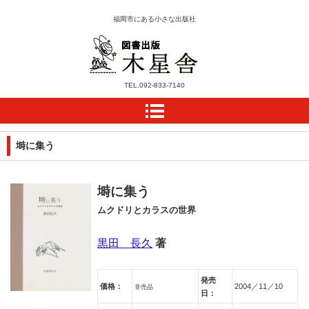
福岡市にある小さな出版社
木星舎ホームページ
TEL.
092-833-7140
塒に集う
塒に集う
ムクドリとカラスの世界
黒田 長久
著
発売
価格：
2004／11／10
非売品
日：