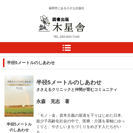
福岡市にある小さな出版社
木星舎ホームページ
TEL.
092-833-7140
半径5メートルのしあわせ
半径5メートルのしあわせ
ささえるクリニックと仲間が育むコミュニティ
永森 克志 著
「モノ・金」資本主義の坂道を下りはじめた日本、
超少子高齢化社会の中で、医療・介護を基軸にゆっ
半径5メートル
くりと、やさしいまちづくりをめざす人たちがい
のしあわせ
る。