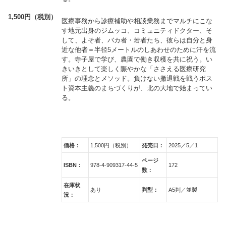
1,500円（税別）
医療事務から診療補助や相談業務までマルチにこな
す地元出身のジムッコ、コミュニティドクター、そ
して、よそ者、バカ者・若者たち、彼らは自分と身
近な他者＝半径5メートルのしあわせのために汗を流
す。寺子屋で学び、農園で働き収穫を共に祝う。い
きいきとして楽しく賑やかな「ささえる医療研究
所」の理念とメソッド。負けない撤退戦を戦うポス
ト資本主義のまちづくりが、北の大地で始まってい
る。
価格：
1,500円（税別）
発売日：
2025／5／1
ページ
ISBN：
978-4-909317-44-5
172
数：
在庫状
あり
判型：
A5判／並製
況：