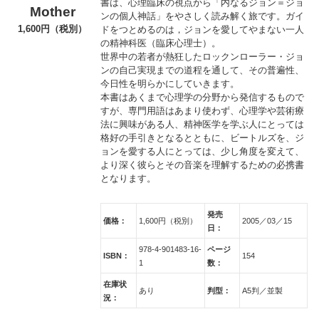
書は、心理臨床の視点から「内なるジョン＝ジョ
Mother
ンの個人神話」をやさしく読み解く旅です。ガイ
1,600円（税別）
ドをつとめるのは，ジョンを愛してやまない一人
の精神科医（臨床心理士）。
世界中の若者が熱狂したロックンローラー・ジョ
ンの自己実現までの道程を通して、その普遍性、
今日性を明らかにしていきます。
本書はあくまで心理学の分野から発信するもので
すが、専門用語はあまり使わず、心理学や芸術療
法に興味がある人、精神医学を学ぶ人にとっては
格好の手引きとなるとともに、ビートルズを、ジ
ョンを愛する人にとっては、少し角度を変えて、
より深く彼らとその音楽を理解するための必携書
となります。
発売
価格：
1,600円（税別）
2005／03／15
日：
978-4-901483-16-
ページ
ISBN：
154
1
数：
在庫状
あり
判型：
A5判／並製
況：