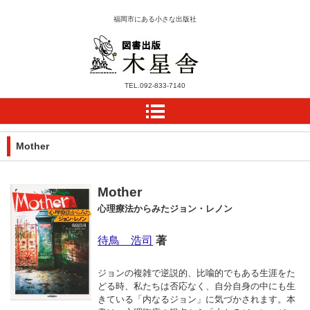
福岡市にある小さな出版社
木星舎ホームページ
TEL.
092-833-7140
Mother
Mother
心理療法からみたジョン・レノン
待鳥 浩司
著
ジョンの複雑で逆説的、比喩的でもある生涯をた
どる時、私たちは否応なく、自分自身の中にも生
きている「内なるジョン」に気づかされます。本