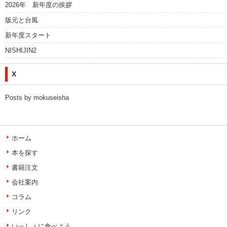
2026年 新年度の挨拶
版元と台風
新年度スタート
NISHIJIN2
X
Posts by mokuseisha
ホーム
本を探す
書籍注文
会社案内
コラム
リンク
いっしょに食べよう