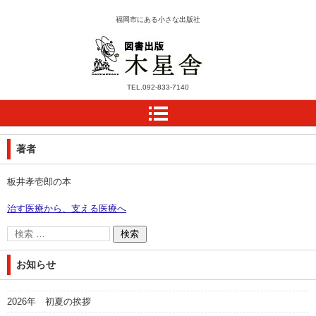
福岡市にある小さな出版社
木星舎ホームページ
TEL.
092-833-7140
著者
板井孝壱郎の本
治す医療から、支える医療へ
お知らせ
2026年 初夏の挨拶