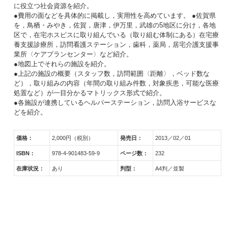
に役立つ社会資源を紹介。
●費用の面などを具体的に掲載し，実用性を高めています。 ●佐賀県
を，鳥栖・みやき，佐賀，唐津，伊万里，武雄の5地区に分け，各地
区で，在宅ホスピスに取り組んでいる（取り組む体制にある）在宅療
養支援診療所，訪問看護ステーション，歯科，薬局，居宅介護支援事
業所〈ケアプランセンター〉など紹介。
●地図上でそれらの施設を紹介。
●上記の施設の概要（スタッフ数，訪問範囲〈距離〉，ベッド数な
ど），取り組みの内容（年間の取り組み件数，対象疾患，可能な医療
処置など）が一目分かるマトリックス形式で紹介。
●各施設が連携しているヘルパーステーション，訪問入浴サービスな
どを紹介。
価格：
2,000円（税別）
発売日：
2013／02／01
ISBN：
978-4-901483-59-9
ページ数：
232
在庫状況：
あり
判型：
A4判／並製