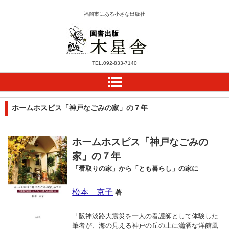
福岡市にある小さな出版社
木星舎ホームページ
TEL.
092-833-7140
ホームホスピス「神戸なごみの家」の７年
ホームホスピス「神戸なごみの
家」の７年
「看取りの家」から「とも暮らし」の家に
松本 京子
著
「阪神淡路大震災を一人の看護師として体験した
筆者が、海の見える神戸の丘の上に瀟洒な洋館風