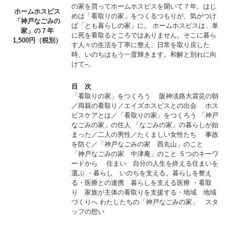
の家を買ってホームホスピスを開いて７年。はじ
ホームホスピス
めは「看取りの家」をつくるつもりが、気がつけ
「神戸なごみの
ば「とも暮らしの家」に。 ホームホスピスは、単
家」の７年
に死を看取るところではありません。そこに暮ら
1,500円（税別）
す人々の生活を丁寧に整え、日常を取り戻した
時、いのちはもう一度輝きます。和解と別れに向
けて–。
目 次
「看取りの家」をつくろう 阪神淡路大震災の朝
／両親の看取り／エイズホスピスとの出会 ホス
ピスケアとは／「看取りの家」をつくろう 「神戸
なごみの家」の住人 「なごみの家」の暮らしが始
まった／二人の男性／たくましい女性たち 事故
を防ぐ／「神戸なごみの家 西丸山」のこと
「神戸なごみの家 中津庵」のこと ５つのキーワ
ードから 住まい 自分の人生を終える住まいを
選ぶ ・暮らし いのちを支える。暮らしを整え
る・医療との連携 暮らしを支える医療 ・看取
り 家族が主体の看取りを支援する・地域 地域
づくりへ わたしたちの「神戸なごみの家」 スタ
ッフの想い