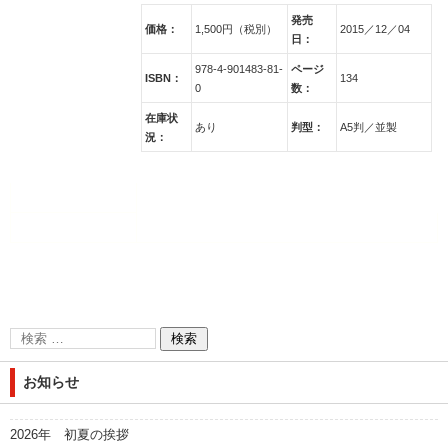
発売
価格：
1,500円（税別）
2015／12／04
日：
978-4-901483-81-
ページ
ISBN：
134
0
数：
在庫状
あり
判型：
A5判／並製
況：
お知らせ
2026年 初夏の挨拶