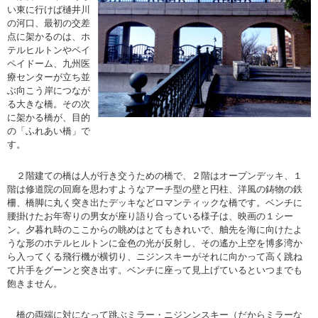
い東に行けば樋井川
の河口、最初の交差
点に架かるのは、ホ
テルヒルトンやペイ
ペイドーム、九州医
療センターが立ち並
ぶ向こう岸につなが
る大きな橋。その次
に架かる橋が、目的
の「ふれあい橋」で
す。
２階建ての橋は人が行き交うための橋で、２階はオープンデッキ、１
階は修道院の回廊を思わすようなアーチ型の壁と円柱、洋風の鋳物の鉄
柵、橋脚に丸く突き出たデッキなどロマンティックな橋です。ベンチに
腰掛けたお年寄りの男女が座り語り合っている様子は、映画の１シー
ン。夕暮れ時のここからの眺めはとてもきれいで、舳先を海に向けたよ
うな形のホテルヒルトンに金色の光が反射し、その遙か上空を博多湾か
ら入ってくる飛行機が横切り、ニジンスキーがそれに向かって高く跳ね
て片手をグーンと突き出す。ベンチに座って見上げているといつまでも
飽きません。
橋の両端に対になって跳ぶミラー・ニジンンスキー（だからミラーな