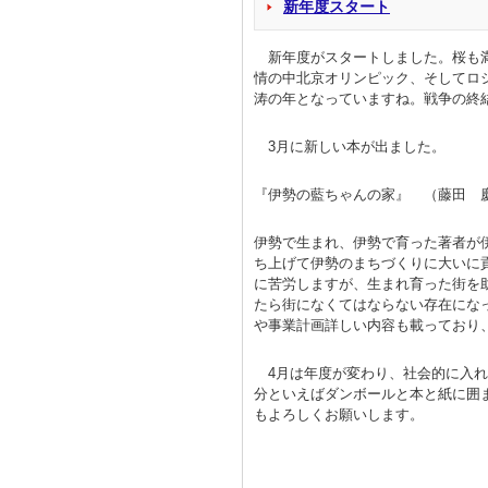
新年度スタート
新年度がスタートしました。桜も満
情の中北京オリンピック、そしてロシ
涛の年となっていますね。戦争の終
3月に新しい本が出ました。
『伊勢の藍ちゃんの家』 （藤田 
伊勢で生まれ、伊勢で育った著者が
ち上げて伊勢のまちづくりに大いに
に苦労しますが、生まれ育った街を
たら街になくてはならない存在にな
や事業計画詳しい内容も載っており
4月は年度が変わり、社会的に入れ
分といえばダンボールと本と紙に囲
もよろしくお願い
古