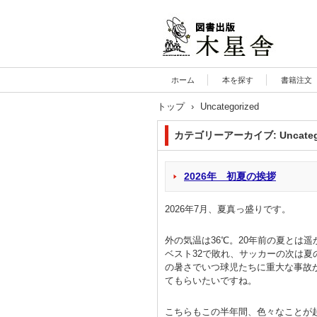
木星舎ホームページ
ホーム
本を探す
書籍注文
トップ
›
Uncategorized
カテゴリーアーカイブ:
Uncate
2026年 初夏の挨拶
2026年7月、夏真っ盛りです。
外の気温は36℃。20年前の夏とは
ベスト32で敗れ、サッカーの次は
の暑さでいつ球児たちに重大な事故
てもらいたいですね。
こちらもこの半年間、色々なことが起