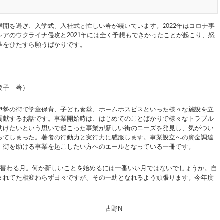
開を過ぎ、入学式、入社式と忙しい春が続いています。2022年はコロナ事
アのウクライナ侵攻と2021年には全く予想もできかったことが起こり、怒
結をひたすら願うばかりです。
慶子 著）
伊勢の街で学童保育、子ども食堂、ホームホスピスといった様々な施設を立
貢献するお話です。事業開始時は、はじめてのことばかりで様々なトラブル
助けたいという思いで起こった事業が新しい街のニーズを発見し、気がつい
ってしまった。著者の行動力と実行力に感服します。事業設立への資金調達
、街を助ける事業を起こしたい方へのエールとなっている一冊です。
替わる月。何か新しいことを始めるには一番いい月ではないでしょうか。自
まれてた相変わらず日々ですが、その一助となれるよう頑張ります。今年度
します。
野N