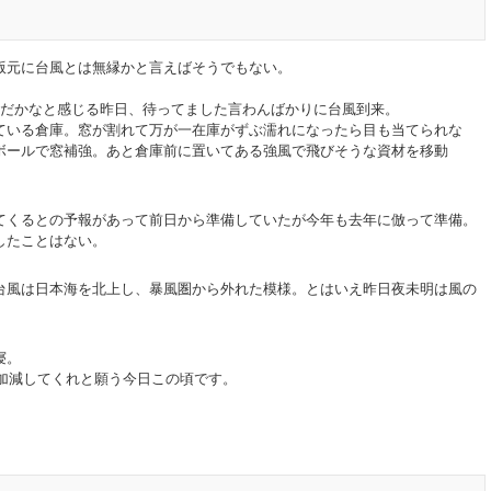
元に台風とは無縁かと言えばそうでもない。
だかなと感じる昨日、待ってました言わんばかりに台風到来。
いる倉庫。窓が割れて万が一在庫がずぶ濡れになったら目も当てられな
ボールで窓補強。あと倉庫前に置いてある強風で飛びそうな資材を移動
くるとの予報があって前日から準備していたが今年も去年に倣って準備。
したことはない。
台風は日本海を北上し、暴風圏から外れた模様。とはいえ昨日夜未明は風の
寝。
手加減してくれと願う今日この頃です。