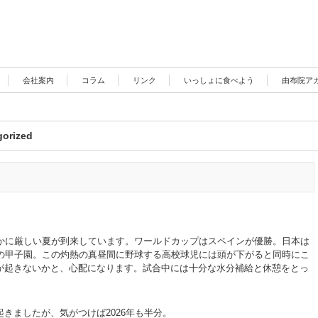
会社案内
コラム
リンク
いっしょに食べよう
由布院ア
gorized
遥かに厳しい夏が到来しています。ワールドカップはスペインが優勝。日本は
夏の甲子園。この灼熱の真昼間に野球する高校球児には頭が下がると同時にこ
が起きないかと、心配になります。試合中には十分な水分補給と休憩をとっ
きましたが、気がつけば2026年も半分。