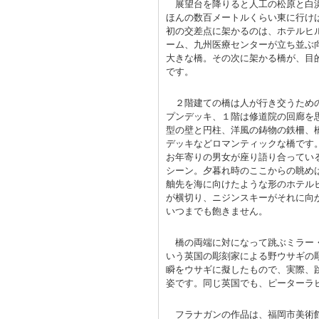
展望台を降りると人工の松原と白
ほんの数百メートルくらい東に行け
初の交差点に架かるのは、ホテルヒ
ーム、九州医療センターが立ち並ぶ
大きな橋。その次に架かる橋が、目
です。
２階建ての橋は人が行き交うため
プンデッキ、１階は修道院の回廊を
型の壁と円柱、洋風の鋳物の鉄柵、
デッキなどロマンティックな橋です
お年寄りの男女が座り語り合ってい
シーン。夕暮れ時のここからの眺め
舳先を海に向けたような形のホテル
が横切り、ニジンスキーがそれに向
いつまでも飽きません。
橋の両端に対になって跳ぶミラー・
いう英国の彫刻家による野ウサギの
瞬をウサギに擬したもので、実際、
姿です。同じ英国でも、ピーターラ
フラナガンの作品は、福岡市美術館