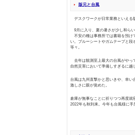
版元と台風
デスクワークが日常業務といえる版
9月に入り、夏の暑さが少し和らい
不安の種は事務所では書籍を預けて
い。ブルーシートやガムテープと段
等々。
去年は観測至上最大の台風がやって
自然災害において準備しすぎるに越
台風は九州直撃かと思いきや、幸い
激しさに眼が覚めた。
倉庫が無事なことに祈りつつ再度就
2022年も秋到来。今年も台風様に