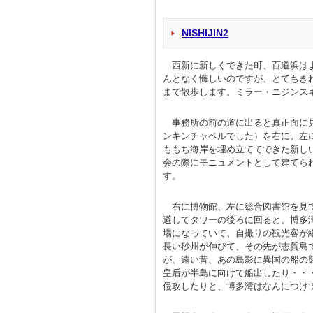
NISHIJIN2
西新に新しくできた町、百道浜はよ
んとなく悔しいのですが、とてもき
まで散歩します。ミラー・ニジンス
事務所の前の道に出ると真正面に見
ンキンチャペルでした）を右に。左
ももち海岸を埋め立ててできた新し
会の際にモニュメントとして建てら
す。
右に博物館、左に総合図書館を見て
避してタワーの後ろに回ると、博多
場になっていて、自撮りの観光客が
長い砂州が伸びて、その先が志賀島
が、遠い昔、あの島影に異国の船の
皇后が半島に向けて船出したり・・
侵攻したりと、博多湾はなんにつけ