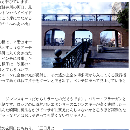
浜が伸びています。
ば樋井川の河口、最
ルトンやペイペイド
向こう岸につながる
的の「ふれあい橋」
の橋で、２階はオー
思わすようなアーチ
橋脚に丸く突き出た
。ベンチに腰掛けた
る様子は、映画の１
はとてもきれいで、
ヒルトンに金色の光が反射し、その遙か上空を博多湾から入ってくる飛行機
かって高く跳ねて片手をグーンと突き出す。ベンチに座って見上げていると
ニジンンスキー（だからミラーなのだそうです）。バリー・フラナガンと
彫刻です。ロシアの伝説的バレエダンサーのニジンスキーが高く跳躍した一
跳んだ瞬間に魔法をかけてウサギに変えたんじゃないかと思うほど躍動的な
ビットなどとはおよそ違って可愛くないウサギさん。
の玄関口にもあり、「三日月と