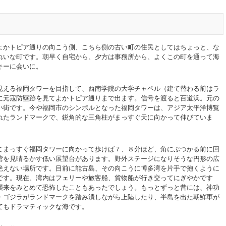
かトピア通りの向こう側、こちら側の古い町の住民としてはちょっと、な
れいな町です。朝早く自宅から、夕方は事務所から、よくこの町を通って海
キーに会いに。
える福岡タワーを目指して、西南学院の大学チャペル（建て替わる前はラ
に元寇防塁跡を見てよかトピア通りまで出ます。信号を渡ると百道浜。元の
い街です。今や福岡市のシンボルとなった福岡タワーは、アジア太平洋博覧
れたランドマークで、鋭角的な三角柱がまっすぐ天に向かって伸びていま
まっすぐ福岡タワーに向かって歩けば７、８分ほど、角にぶつかる前に回
湾を見晴るかす低い展望台があります。野外ステージになりそうな円形の広
絶えない場所です。目前に能古島、その向こうに博多湾を片手で抱くように
です。現在、湾内はフェリーや旅客船、貨物船が行き交ってにぎやかです
襲来をみとめて恐怖したこともあったでしょう。もっとずっと昔には、神功
・ゴジラがランドマークを踏み潰しながら上陸したり、半島を出た朝鮮軍が
てもドラマティックな海です。