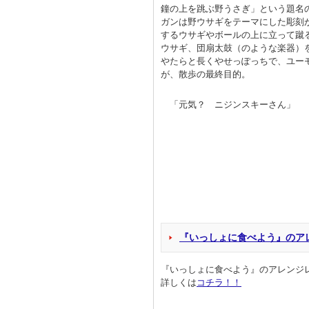
鐘の上を跳ぶ野うさぎ」という題名
ガンは野ウサギをテーマにした彫刻
するウサギやボールの上に立って蹴
ウサギ、団扇太鼓（のような楽器）
やたらと長くやせっぽっちで、ユー
が、散歩の最終目的。
「元気？ ニジンスキーさん」
『いっしょに食べよう』のア
『いっしょに食べよう』のアレンジ
詳しくは
コチラ！！