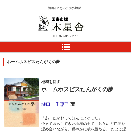
福岡市にある小さな出版社
木星舎ホームページ
TEL.
092-833-7140
ホームホスピスたんがくの夢
地域を耕す
ホームホスピスたんがくの夢
樋口 千惠子
著
「あーたがおってほんによかった」
今まで暮らしてきた地域の中で、お互いの存在を
認め合いながら、穏やかに歳を重ねる。 たとえ認