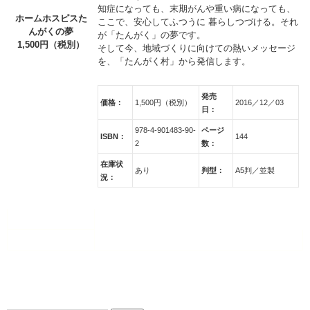
知症になっても、末期がんや重い病になっても、
ホームホスピスた
ここで、安心してふつうに 暮らしつづける。それ
んがくの夢
が「たんがく」の夢です。
1,500円（税別）
そして今、地域づくりに向けての熱いメッセージ
を、「たんがく村」から発信します。
発売
価格：
1,500円（税別）
2016／12／03
日：
978-4-901483-90-
ページ
ISBN：
144
2
数：
在庫状
あり
判型：
A5判／並製
況：